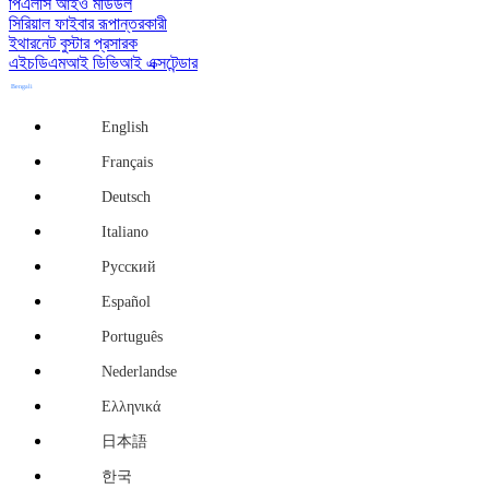
পিএলসি আইও মডিউল
সিরিয়াল ফাইবার রূপান্তরকারী
ইথারনেট বুস্টার প্রসারক
এইচডিএমআই ডিভিআই এক্সটেন্ডার
Bengali
English
Français
Deutsch
Italiano
Русский
Español
Português
Nederlandse
Ελληνικά
日本語
한국