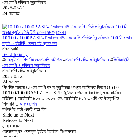
এসএফপি মডিউল ট্রান্সসিভার
2025-03-21
24 মতামত
10/100 / 1000BASE-T আরজে 45 এসএফপি মডিউল ট্রান্সসিভার 100 মি ওভার
ক্যাট 5 ইউটিপি কেবল হট প্লাগেবল
এখন চ্যাট
Send Inquiry
#
ডাব্লুডিএম গিগাবিট এসএফপি মডিউল
#
এসএফপি মডিউল ট্রান্সসিভার
#
জিবিআইসি
এসএফপি + মডিউল ট্রান্সসিভার
এসএফপি মডিউল ট্রান্সসিভার
2025-03-21
24 মতামত
গিগাবিট আরজে৪৫ এসএফপি কপার ট্রান্সিভার পণ্যের সংক্ষিপ্ত বিবরণ OST01
10/100/1000BASE-T তামা SFP ট্রান্সিভার উচ্চ কার্যকারিতা, খরচ কার্যকর
মডিউল। আইইইই ৮০২.৩-২০০২ এবং আইইইই ৮০২.৩-এবি-তে উল্লেখিত
গিগাবাই...
আরও দেখুন
দর্শনার্থীর বার্তা
একটি বার্তা দিন
Slide up to Next
Release to Next
শেয়ার করুন
হোয়াটসঅ্যাপ
ফেসবুক
টুইটার
ইমেইল
লিঙ্কডইন
un-mute