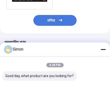
DC12V/DC24V/DC48V ইনপুট
চালিয়ে
প্রস্তাবিত পণ্য
Simon
6:38 PM
Good day, what product are you looking for?
৪ পোর্ট ২.৫জি পোই সুইচ উইথ
8-পোর্ট 2.5 জি পিওই সুইচ সহ
ব্যবসায়ের জন্য গিগাবা
১০জি এসএফপি আপলিঙ্ক মাল্টি-
10 জি এসএফপি আপলিংক
পো ই সুইচ 65W ফাই
গিগাবিট ইথারনেট এসি ইনপুট
100 ওয়াট বাজেট পরিচালিত নয়
নেটওয়ার্ক সুইচ
ফ্যানলেস
220 ভোল্ট চালিত
ভালো দাম
ভালো দাম
ভালো দাম