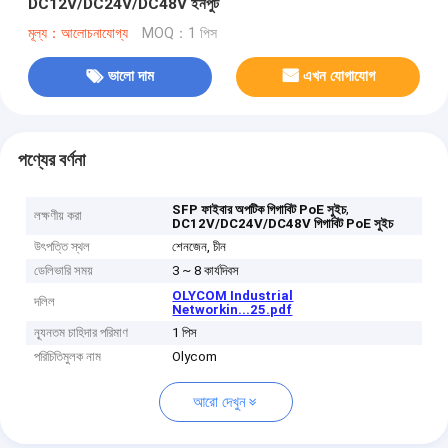
DC12V/DC24V/DC48V ইনপুট
মূল্য：আলোচনাযোগ্য
MOQ：1 পিস
ভালো দাম
এখন যোগাযোগ
পণ্যের বর্ণনা
,
SFP ফাইবার অপটিক গিগাবিট PoE সুইচ
লক্ষণীয় করা
DC12V/DC24V/DC48V গিগাবিট PoE সুইচ
উৎপত্তি স্থল
শেনজেন, চীন
ডেলিভারি সময়
3 ~ 8 কার্যদিবস
OLYCOM Industrial
দলিল
Networkin...25.pdf
ন্যূনতম চাহিদার পরিমাণ
1 পিস
পরিচিতিমুলক নাম
Olycom
আরো দেখুন