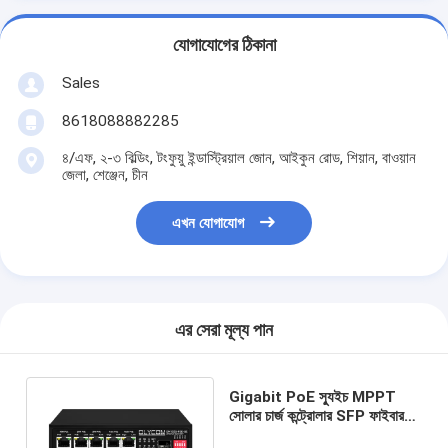
যোগাযোগের ঠিকানা
Sales
8618088882285
৪/এফ, ২-৩ বিল্ডিং, টংফুয়ু ইন্ডাস্ট্রিয়াল জোন, আইকুন রোড, শিয়ান, বাওয়ান
জেলা, শেঞ্জেন, চীন
এখন যোগাযোগ
এর সেরা মূল্য পান
Gigabit PoE স্যুইচ MPPT
সোলার চার্জ কন্ট্রোলার SFP ফাইবার
অপটিক