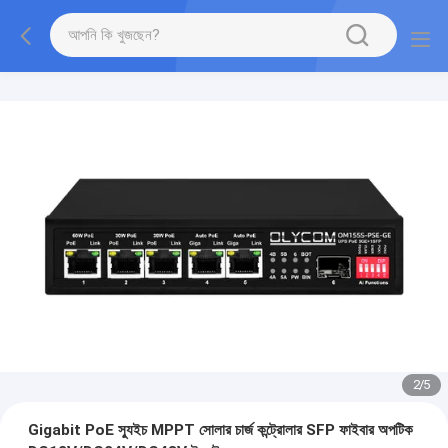
2
/
5
Gigabit PoE স্যুইচ MPPT সোলার চার্জ কন্ট্রোলার SFP ফাইবার অপটিক