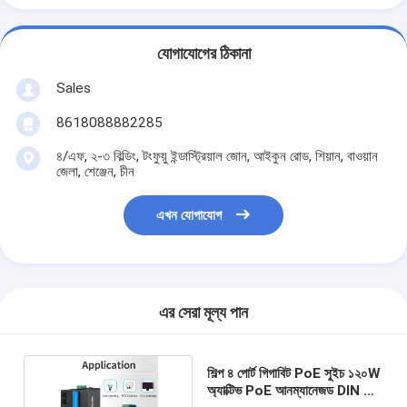
যোগাযোগের ঠিকানা
Sales
8618088882285
৪/এফ, ২-৩ বিল্ডিং, টংফুয়ু ইন্ডাস্ট্রিয়াল জোন, আইকুন রোড, শিয়ান, বাওয়ান
জেলা, শেঞ্জেন, চীন
এখন যোগাযোগ
এর সেরা মূল্য পান
শিল্প ৪ পোর্ট গিগাবিট PoE সুইচ ১২০W
অ্যাক্টিভ PoE আনম্যানেজড DIN রেল