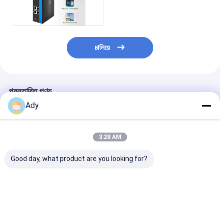
OEM
চালিয়ে
প্রস্তাবিত পণ্য
Ady
3:28 AM
Good day, what product are you looking for?
6 পোর্ট গিগাবিট PoE সুইচ
6 কেভি সার্জ সুরক্ষা, বিস্তৃত
৬কেভি সার্জ সুরক্ষা এব
Unmanaged DC48V
তাপমাত্রা পরিসীমা (-40 °C
টেম্পারেচার রেঞ্জ (-৪
ইনপুট Ouuput
থেকে +75 °C) এবং 2
+৭৫°C) সহ
Unmanaged IP40 গ্রেড
এসএফপি + 8 আরজে 45 পোর্ট
২এসএফপি+৪আরজে৪৫ 
সহ ইন্ডাস্ট্রিয়াল অপরিচালিত
সহ ইন্ডাস্ট্রিয়াল আন
ভালো দাম
ভালো দাম
ভালো দাম