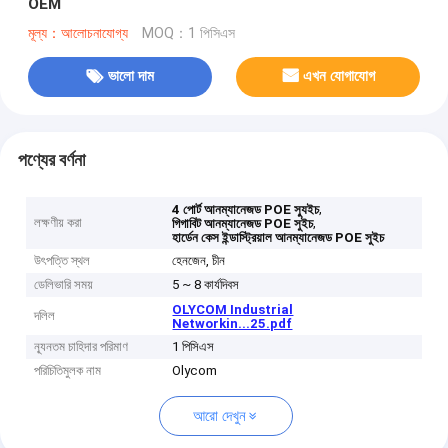
OEM
মূল্য：আলোচনাযোগ্য
MOQ：1 পিসিএস
ভালো দাম
এখন যোগাযোগ
পণ্যের বর্ণনা
,
4 পোর্ট আনম্যানেজড POE স্যুইচ
লক্ষণীয় করা
,
গিগাবিট আনম্যানেজড POE সুইচ
হার্ডেন কেস ইন্ডাস্ট্রিয়াল আনম্যানেজড POE সুইচ
উৎপত্তি স্থল
হেনজেন, চীন
ডেলিভারি সময়
5 ~ 8 কার্যদিবস
OLYCOM Industrial
দলিল
Networkin...25.pdf
ন্যূনতম চাহিদার পরিমাণ
1 পিসিএস
পরিচিতিমুলক নাম
Olycom
আরো দেখুন