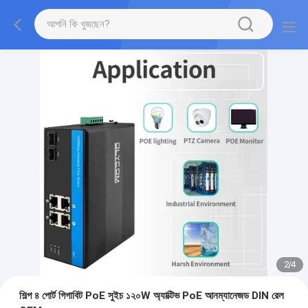
2
/
4
শিল্প ৪ পোর্ট গিগাবিট PoE সুইচ ১২০W অ্যাক্টিভ PoE আনম্যানেজড DIN রেল