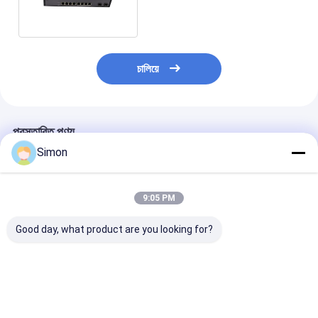
সরবরাহের সাথে স্যুইচ করুন
চালিয়ে
প্রস্তাবিত পণ্য
Simon
9:05 PM
Good day, what product are you looking for?
5-পোর্ট গিগাবিট ইথারনেট সুইচ
9 পোর্ট অপরিচালিত 2.5 জি
ব্যবসা নেটওয়ার্কের জন
10/100/1000 এমবিপিএস
ইথারনেট সুইচ 10 জি আপলিংক
60Gbps ব্যাকপ্লে
পরিচালিত ডেস্কটপ মেটাল কেস
এসএফপি পোর্ট এবং 60
ব্যান্ডউইথ এবং 10G
সিই
গিগাবাইট ব্যাকপ্লেন ব্যান্ডউইথ
এসএফপি পোর্ট সহ এক
সহ
অব্যবস্থাপিত 2.5G 
ভালো দাম
ভালো দাম
ভালো দাম