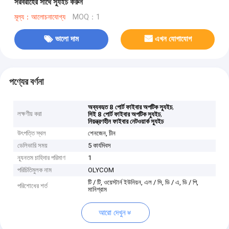
সরবরাহের সাথে স্যুইচ করুন
মূল্য：আলোচনাযোগ্য
MOQ：1
ভালো দাম
এখন যোগাযোগ
পণ্যের বর্ণনা
,
অব্যবহৃত 8 পোর্ট ফাইবার অপটিক স্যুইচ
লক্ষণীয় করা
,
সিই 8 পোর্ট ফাইবার অপটিক স্যুইচ
নিয়ন্ত্রণহীন ফাইবার নেটওয়ার্ক স্যুইচ
উৎপত্তি স্থল
শেনজেন, চীন
ডেলিভারি সময়
5 কার্যদিবস
ন্যূনতম চাহিদার পরিমাণ
1
পরিচিতিমুলক নাম
OLYCOM
টি / টি, ওয়েস্টার্ন ইউনিয়ন, এল / সি, ডি / এ, ডি / পি,
পরিশোধের শর্ত
মানিগ্রাম
আরো দেখুন