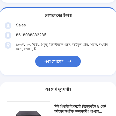
যোগাযোগের ঠিকানা
Sales
8618088882285
৪/এফ, ২-৩ বিল্ডিং, টংফুয়ু ইন্ডাস্ট্রিয়াল জোন, আইকুন রোড, শিয়ান, বাওয়ান
জেলা, শেঞ্জেন, চীন
এখন যোগাযোগ
এর সেরা মূল্য পান
সিই গিগাবিট ইথারনেট নিয়ন্ত্রণহীন 8 পোর্ট
ফাইবার অপটিক অভ্যন্তরীণ পাওয়ার