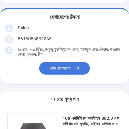
যোগাযোগের ঠিকানা
Sales
8618088882285
৪/এফ, ২-৩ বিল্ডিং, টংফুয়ু ইন্ডাস্ট্রিয়াল জোন, আইকুন রোড, শিয়ান, বাওয়ান
জেলা, শেঞ্জেন, চীন
এখন যোগাযোগ
এর সেরা মূল্য পান
100 এমবিপিএস আইইইই 802.3 এফ
ফাইবার হাব স্যুইচ, ফাইবার আপলিংক সহ