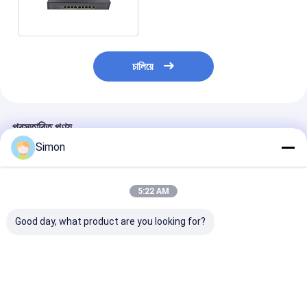
8 পোর্ট পো পো
চালিয়ে
প্রস্তাবিত পণ্য
Simon
5:22 AM
Good day, what product are you looking for?
২৮-পোর্ট ফুল গিগাবিট PoE
এন্টারপ্রাইজ নেটওয়ার্কের জন্য
৮ পোর্ট ১০/১০০এমবি
ফাইবার সুইচ আনম্যানেজড
10G আপলিঙ্ক সহ 52-পোর্ট
পিওই সুইচ ১২০ডব্লিউ 
৩০০W PoE বাজেট ২২০V
L3 পরিচালিত PoE সুইচ
নেটওয়ার্ক এসএফপি আ
পাওয়ার ইনপুট
400W বাজেট CE
আনম্যানেজড এসি চাল
ভালো দাম
ভালো দাম
ভালো দাম