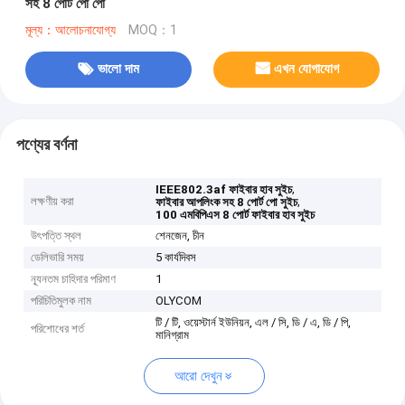
সহ 8 পোর্ট পো পো
মূল্য：আলোচনাযোগ্য
MOQ：1
ভালো দাম
এখন যোগাযোগ
পণ্যের বর্ণনা
,
IEEE802.3af ফাইবার হাব সুইচ
লক্ষণীয় করা
,
ফাইবার আপলিংক সহ 8 পোর্ট পো সুইচ
100 এমবিপিএস 8 পোর্ট ফাইবার হাব সুইচ
উৎপত্তি স্থল
শেনজেন, চীন
ডেলিভারি সময়
5 কার্যদিবস
ন্যূনতম চাহিদার পরিমাণ
1
পরিচিতিমুলক নাম
OLYCOM
টি / টি, ওয়েস্টার্ন ইউনিয়ন, এল / সি, ডি / এ, ডি / পি,
পরিশোধের শর্ত
মানিগ্রাম
আরো দেখুন