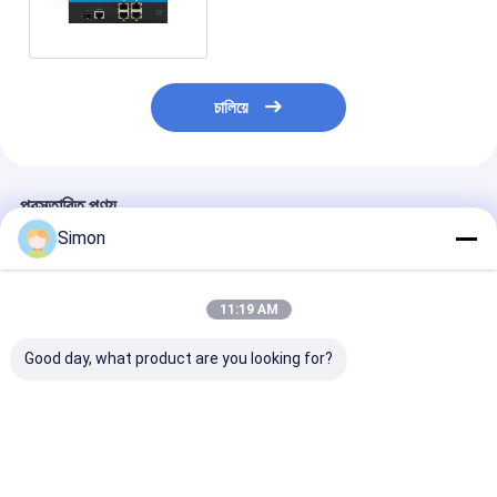
রেল পরিচালিত স্তর দুটি সহ
চালিয়ে
প্রস্তাবিত পণ্য
Simon
11:19 AM
Good day, what product are you looking for?
আউটডোর পিটিজেড ক্যামেরার
OEM ফ্যাক্টরি গিগাবিট ৮ পোর্ট
8 গিগাবিট POE পোর্ট
জন্য 90 ওয়াট ইন্ডাস্ট্রিয়াল পো
নেটওয়ার্ক সুইচ ম্যানেজড
10G SFP আপলিঙ্ক
সুইচ 2.5 জি অপটিক্যাল
ইথারনেট সুইচ
10G ইন্ডাস্ট্রিয়াল 
ফাইবার সুইচ অ্যালার্ম রিলে
২এসএফপি+৮আরজে৪৫ পোর্ট
- 6KV সার্জ প্রোটে
ম্যানেজড নেটওয়ার্ক সু
ভালো দাম
ভালো দাম
ভালো দাম