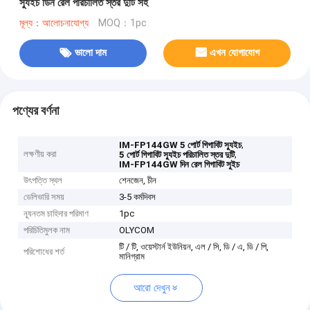
স্যুইচ ডিন রেল পরিচালিত স্তর দুটি সহ
মূল্য：আলোচনাযোগ্য
MOQ：1pc
ভালো দাম
এখন যোগাযোগ
পণ্যের বর্ণনা
,
IM-FP144GW 5 পোর্ট গিগাবিট স্যুইচ
লক্ষণীয় করা
,
5 পোর্ট গিগাবিট স্যুইচ পরিচালিত স্তর দুটি
IM-FP144GW দিন রেল গিগাবিট সুইচ
উৎপত্তি স্থল
শেনজেন, চীন
ডেলিভারি সময়
3-5 কর্মদিবস
ন্যূনতম চাহিদার পরিমাণ
1pc
পরিচিতিমুলক নাম
OLYCOM
টি / টি, ওয়েস্টার্ন ইউনিয়ন, এল / সি, ডি / এ, ডি / পি,
পরিশোধের শর্ত
মানিগ্রাম
আরো দেখুন