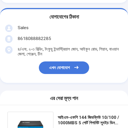
যোগাযোগের ঠিকানা
Sales
8618088882285
৪/এফ, ২-৩ বিল্ডিং, টংফুয়ু ইন্ডাস্ট্রিয়াল জোন, আইকুন রোড, শিয়ান, বাওয়ান
জেলা, শেঞ্জেন, চীন
এখন যোগাযোগ
এর সেরা মূল্য পান
আইএম-এফপি 144 জিডব্লিউ 10/100 /
1000MBS 5 পোর্ট গিগাবিট স্যুইচ ডিন