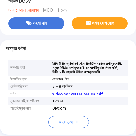
ভিডিও DC5V
মূল্য：আলোচনাযোগ্য
MOQ：1 জোড়া
ভালো দাম
এখন যোগাযোগ
পণ্যের বর্ণনা
,
ডিসি 5 ভি অ্যানালগ থেকে ডিজিটাল অডিও রূপান্তরকারী
লক্ষণীয় করা
,
সমৃদ্ধ ভিডিও রূপান্তরকারী কম অপটিক্যাল লিংক ক্ষতি
ডিসি 5 ভি সহকারী ভিডিও রূপান্তরকারী
উৎপত্তি স্থল
শেনজেন, চীন
ডেলিভারি সময়
5 ~ 8 কার্যদিবস
দলিল
video converter series.pdf
ন্যূনতম চাহিদার পরিমাণ
1 জোড়া
পরিচিতিমুলক নাম
Olycom
আরো দেখুন