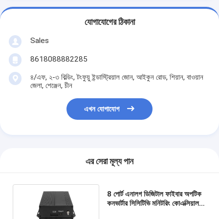
যোগাযোগের ঠিকানা
Sales
8618088882285
৪/এফ, ২-৩ বিল্ডিং, টংফুয়ু ইন্ডাস্ট্রিয়াল জোন, আইকুন রোড, শিয়ান, বাওয়ান
জেলা, শেঞ্জেন, চীন
এখন যোগাযোগ
এর সেরা মূল্য পান
8 পোর্ট এনালগ ডিজিটাল ফাইবার অপটিক
কনভার্টার সিসিটিভি মনিটরিং কোএক্সিয়াল
ভিডিও DC5V