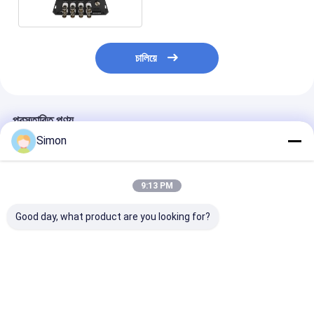
চালিয়ে
প্রস্তাবিত পণ্য
Simon
9:13 PM
Good day, what product are you looking for?
শিল্প পর্যবেক্ষণের জন্য 20
8ch পোর্ট 1080p এএইচডি
অপটিক্যাল ভিডিও ট্রান্
কিলোমিটার ট্রান্সমিশন সহ 8ch
সিভিআই টিভিআই ফাইবার
এবং রিসিভার BNC কনভ
পোর্ট 1080p HD ভিডিও
অপটিক্যাল এইচডি ভিডিও
WDM এনালগ 16c
ডিজিটাল অপটিক্যাল রূপান্তরকারী
কনভার্টার 20 কিমি ট্রান্সমিশন
ডিজিটাল সিসিটিভি ক্যা
বিএনসি এক্সটেন্ডার সহ
ভালো দাম
ভালো দাম
ভালো দাম