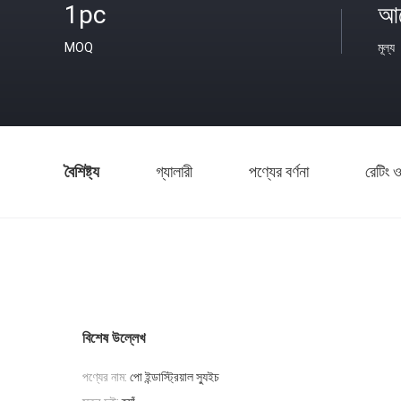
1pc
আল
MOQ
মূল্য
বৈশিষ্ট্য
গ্যালারী
পণ্যের বর্ণনা
রেটিং ও
বিশেষ উল্লেখ
পণ্যের নাম:
পো ইন্ডাস্ট্রিয়াল স্যুইচ