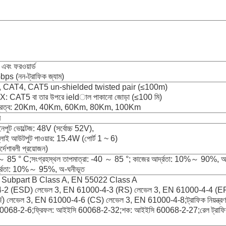
 এবং ফরওয়ার্ড
Gbps (নন-ট্রাফিক জ্যাম)
CAT4, CAT5 un-shielded twisted pair (≤100m)
CAT5 বা তার উপরে ieldাল পাকানো জোড়া (≤100 মি)
মিশন দূরত্ব: 20Km, 40Km, 60Km, 80Km, 100Km
র
নপুট ভোল্টেজ: 48V (সর্বোচ্চ 52V),
লাই আউটপুট পাওয়ার: 15.4W (পোর্ট 1 ~ 6)
্দেশাবলী প্রয়োজন)
0 ～ 85 ° C;সংগ্রহস্থল তাপমাত্রা: -40 ～ 85 °; কাজের আর্দ্রতা: 10%～ 90%, অ
র্দ্রতা: 10%～ 95%, অ-ঘনীভূত
 Subpart B Class A, EN 55022 Class A
2 (ESD) লেভেল 3, EN 61000-4-3 (RS) লেভেল 3, EN 61000-4-4 (EF
জ) লেভেল 3, EN 61000-4-6 (CS) লেভেল 3, EN 61000-4-8;ট্রাফিক নিয়ন্ত্
0068-2-6;ফ্রিফল: আইইসি 60068-2-32;শক: আইইসি 60068-2-27;রেল ট্রাফ