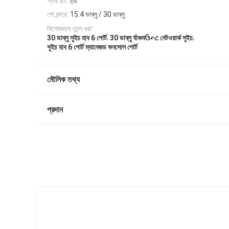
স্তর দুই:
হ্যাঁ
পো বন্দরে:
15.4 ডাব্লু / 30 ডাব্লু
বিশেষভাবে তুলে ধরা:
,
,
30 ডাব্লু সুইচ হাব 6 পোর্ট
30 ডাব্লু র্যাকমઉન્ટ নেটওয়ার্ক সুইচ
সুইচ হাব 6 পোর্ট ম্যানেজড কনসোল পোর্ট
মৌলিক তথ্য
প্রদান