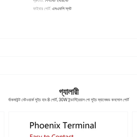
দ্রুততা:
গিগাবিট ইথারনেট
ফাইবার পোর্ট:
এসএফপি স্লট
গ্যালারী
র্যাকমাউন্ট নেটওয়ার্ক সুইচ হাব 8 পোর্ট, 30W ইন্ডাস্ট্রিয়াল পো সুইচ ম্যানেজড কনসোল পোর্ট