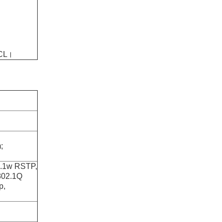
ACL।
;
2.1w RSTP,
802.1Q
p,