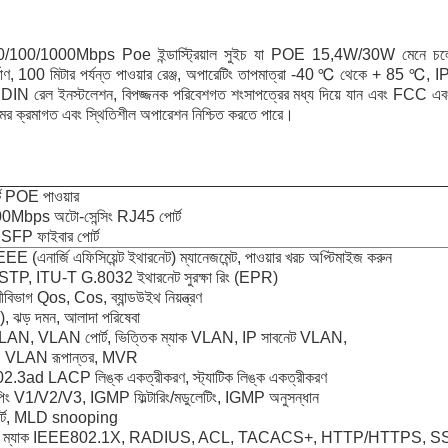
00/1000Mbps Poe ইন্ডাস্ট্রিয়াল সুইচ যা POE 15,4W/30W মেনে চলে, 
ির্মাণ, 100 মিটার পর্যন্ত পাওয়ার রেঞ্জ, অপারেটিং তাপমাত্রা -40 ℃ থেকে + 85 ℃, I
ুন, DIN রেল ইনস্টলেশন, বিপজ্জনক পরিবেশগত শংসাপত্রের মধ্য দিয়ে যান এবং FCC এব
মের ক্রমাগত এবং স্থিতিশীল অপারেশন নিশ্চিত করতে পারে।
ে POE পাওয়ার
Mbps অটো-সেন্সিং RJ45 পোর্ট
FP ফাইবার পোর্ট
এনার্জি এফিসিয়েন্ট ইথারনেট) ম্যানেজমেন্ট, পাওয়ার খরচ অপ্টিমাইজ করুন
P, ITU-T G.8032 ইথারনেট সুরক্ষা রিং (EPR)
বিভাগ Qos, Cos, ব্যান্ডউইথ নিয়ন্ত্রণ
), ঝড় দমন, আলাদা পরিষেবা
N, VLAN পোর্ট, ভিত্তিক ম্যাক VLAN, IP সাবনেট VLAN,
 VLAN রূপান্তর, MVR
2.3ad LACP লিঙ্ক একত্রীকরণ, স্ট্যাটিক লিঙ্ক একত্রীকরণ
 V1/V2/V3, IGMP ফিল্টারিং/মডুলেটিং, IGMP অনুসন্ধান
োর্ট, MLD snooping
র্ট এবং ম্যাক IEEE802.1X, RADIUS, ACL, TACACS+, HTTP/HTTPS, 