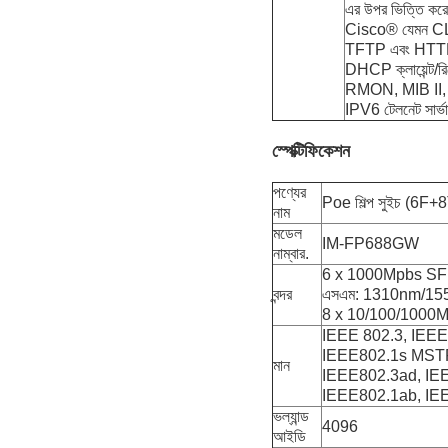
এর উপর ভিত্তি করে
Cisco® যেমন C
TFTP এবং HTTP- র ম
DHCP ক্লায়েন্ট/রিল
RMON, MIB II,
IPV6 টেলনেট স
স্পেক্টিফিকেশন
পণ্যের
Poe শিল্প সুইচ (6F+
নাম
মডেল
IM-FP688GW
নাম্বার.
6 x 1000Mpbs SFP 
বন্দর
এসএম: 1310nm/15
8 x 10/100/1000M U
IEEE 802.3, IEE
IEEE802.1s MSTP
মান
IEEE802.3ad, IEE
IEEE802.1ab, IE
ভল্যান্ড
4096
আইডি