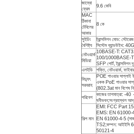
জাম্বো
9.6 কেবি
ফ্রেম
MAC
ঠিকানা
8 কে
টেবিলের
আকার
সুইচিং
ট্রান্সমিশন মোড: স্টোরেজ
বৈশিষ্ট্য
সিস্টেম ব্যান্ডউইথ: 40
10BASE-T: CAT3, 
নেটওয়ার্ক
100/1000BASE-TX: 
মিডিয়া
SFP পোর্ট, ট্রান্স
এলইডি
শক্তি, নেটওয়ার্ক, ফাইবা
POE পাওয়ার সাপ্লাই ই
বিদ্যুৎ
একক PoE পাওয়ার সাপ্
সরবরাহ
(802.3at মান বিশেষ নির
কাজের তাপমাত্রা: -4
পরিবেশ
ঘনীভবন;সংগ্রহস্থল আ
EMI: FCC Part 15
EMS: EN 61000-4-
শিল্প মান
EN 61000-4-5 (সার্
TS2;কম্পন: আইইসি 6
50121-4