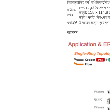
নিরাপত্তা
সিই মার্ক, বাণিজ্যিক;
শেল: rugেউখেলান ধাতু 
যান্ত্রিক
মাত্রা: 158 x 114.8 x
তথ্য
মাউন্ট পদ্ধতি: দিন-রেল মা
ওয়ারেন্টি
1 বছরের মধ্যে প্রতিস্থ
আবেদন