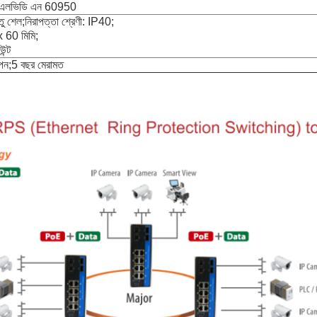
সিই/এলভিডি এন 60950
শেল;নিরাপত্তা শ্রেণী: IP40;
 60 মিমি;
উন্ট
াপন;5 বছর মেরামত