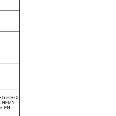
-
T) লেভেল 3,
রণ: NEMA-
িক: EN