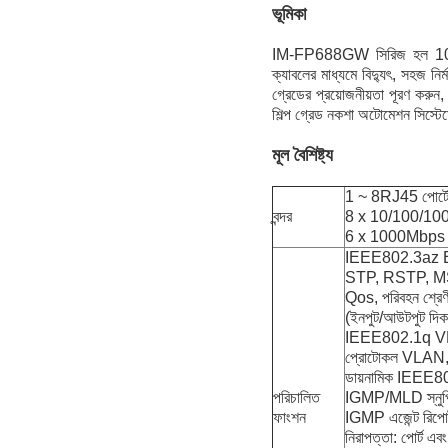
ভূমিকা
IM-FP688GW সিরিজ হল 10/1
ক্যাবলের মাধ্যমে বিদ্যুৎ, সহজ ন
গ্রেডের প্রয়োজনীয়তা পূরণ কর
শিল্প গ্রেড নকশা অটোমেশন সিস্টে
মূল বৈশিষ্ট্য
1 ~ 8RJ45 পোর্ট
বন্দর
8 x 10/100/1000
6 x 1000Mbps S
IEEE802.3az EEE (
STP, RSTP, MST
Qos, পরিবহন শ্রেণী
(ইনপুট/আউটপুট দিক
IEEE802.1q VLA
প্রোটোকল VLAN,
ডায়নামিক IEEE80
পরিচালিত
IGMP/MLD স্নুপিং
ফাংশন
IGMP এজেন্ট রিপ
নিরাপত্তা: পো