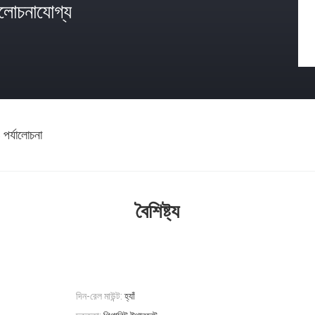
োচনাযোগ্য
 পর্যালোচনা
বৈশিষ্ট্য
দিন-রেল মাউন্ট:
হ্যাঁ