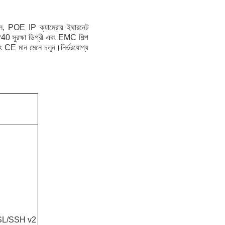
POE IP ক্যামেরায় ইথারনেট
P40 সুরক্ষা ডিগ্রী এবং EMC শিল্প
ং CE মান মেনে চলুন।নির্ভরযোগ্য
SSL/SSH v2