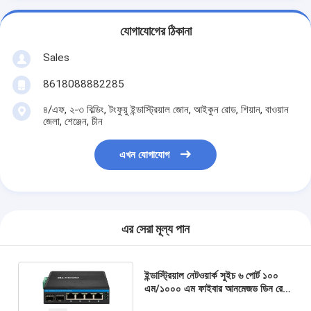
যোগাযোগের ঠিকানা
Sales
8618088882285
৪/এফ, ২-৩ বিল্ডিং, টংফুয়ু ইন্ডাস্ট্রিয়াল জোন, আইকুন রোড, শিয়ান, বাওয়ান
জেলা, শেঞ্জেন, চীন
এখন যোগাযোগ
এর সেরা মূল্য পান
ইন্ডাস্ট্রিয়াল নেটওয়ার্ক সুইচ ৬ পোর্ট ১০০
এম/১০০০ এম ফাইবার আনমেজড ডিন রেল
১২ ভোল্ট ২৪ ভোল্ট ইনপুট