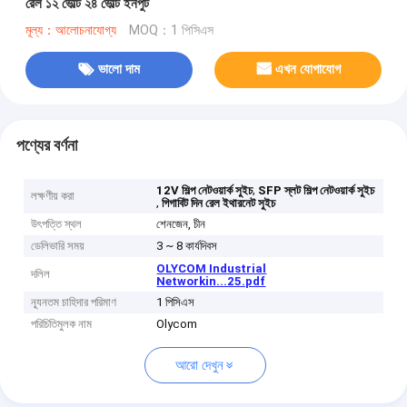
রেল ১২ ভোল্ট ২৪ ভোল্ট ইনপুট
মূল্য：আলোচনাযোগ্য
MOQ：1 পিসিএস
ভালো দাম
এখন যোগাযোগ
পণ্যের বর্ণনা
,
12V শিল্প নেটওয়ার্ক সুইচ
SFP স্লট শিল্প নেটওয়ার্ক সুইচ
লক্ষণীয় করা
,
গিগাবিট দিন রেল ইথারনেট সুইচ
উৎপত্তি স্থল
শেনজেন, চীন
ডেলিভারি সময়
3 ~ 8 কার্যদিবস
OLYCOM Industrial
দলিল
Networkin...25.pdf
ন্যূনতম চাহিদার পরিমাণ
1 পিসিএস
পরিচিতিমুলক নাম
Olycom
আরো দেখুন