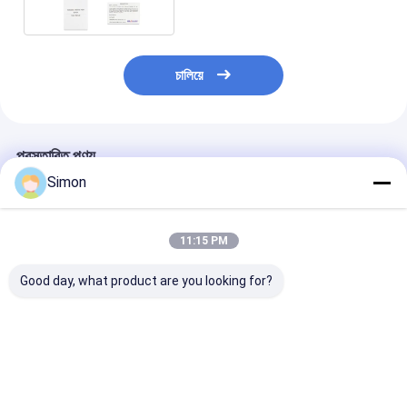
চালিয়ে
প্রস্তাবিত পণ্য
Simon
11:15 PM
Good day, what product are you looking for?
মিনি 5 পোর্ট ইন্ডাস্ট্রিয়াল
আউটডোর ব্যবহারের জন্য
5 পোর্ট RJ45 আইপ
ইথারনেট সুইচ 6 কেভি সার্জ
গিগাবিট ৮ পোর্ট ইথারনেট সুইচ
মার্ক এবং ডিন-রেল মাউন
সুরক্ষা এবং কঠোর পরিবেশের জন্য
ই-মার্ক ইন্ডাস্ট্রিয়াল নেটওয়ার্ক
গিগাবিট অনিয়ন্ত্রিত ইন্ডা
বিস্তৃত তাপমাত্রা পরিসীমা সহ
সুইচ
ইথারনেট সুইচ
ভালো দাম
ভালো দাম
ভালো দাম