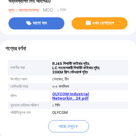
অব্যবস্থাপিত সিই আইপি40
মূল্য：আলোচনাযোগ্য
MOQ：১ পিসি
ভালো দাম
এখন যোগাযোগ
পণ্যের বর্ণনা
,
RJ45 গিগাবিট ফাইবার সুইচ
লক্ষণীয় করা
,
LC সংযোগকারী গিগাবিট ফাইবার সুইচ
20KM শিল্প নেটওয়ার্ক সুইচ
উৎপত্তি স্থল
শেনজেন, চীন
ডেলিভারি সময়
৩-৫ কার্যদিবস
OLYCOM Industrial
দলিল
Networkin...24.pdf
ন্যূনতম চাহিদার পরিমাণ
১ পিসি
পরিচিতিমুলক নাম
OLYCOM
আরো দেখুন