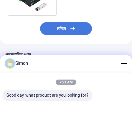
অব্যবস্থাপিত সিই আইপি40
চালিয়ে
প্রস্তাবিত পণ্য
Simon
7:21 AM
Good day, what product are you looking for?
মিনি 5 পোর্ট ইন্ডাস্ট্রিয়াল
আউটডোর ব্যবহারের জন্য
5 পোর্ট RJ45 আইপ
ইথারনেট সুইচ 6 কেভি সার্জ
গিগাবিট ৮ পোর্ট ইথারনেট সুইচ
মার্ক এবং ডিন-রেল মাউন
সুরক্ষা এবং কঠোর পরিবেশের জন্য
ই-মার্ক ইন্ডাস্ট্রিয়াল নেটওয়ার্ক
গিগাবিট অনিয়ন্ত্রিত ইন্ডা
বিস্তৃত তাপমাত্রা পরিসীমা সহ
সুইচ
ইথারনেট সুইচ
ভালো দাম
ভালো দাম
ভালো দাম