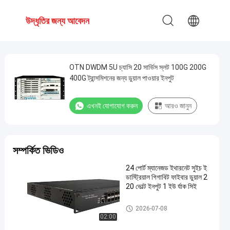
উদ্ধৃতির জন্য আবেদন
OTN DWDM 5U চ্যাসি 20 সার্ভিস স্লট 100G 200G
400G ট্রান্সমিশনের জন্য ডুয়াল পাওয়ার ইনপুট
এখনই যোগাযোগ করুন
আরও জানুন
সম্পর্কিত ভিডিও
24 পোর্ট ম্যানেজড ইথারনেট সুইচ ই
ন্ডাস্ট্রিয়াল গিগাবিট ফাইবার ডুয়াল 2
20 ভোল্ট ইনপুট 1 ইউ র্যাক সিই
শিল্প পরিচালিত ইথারনেট স্যুইচ
2026-07-08
02:00