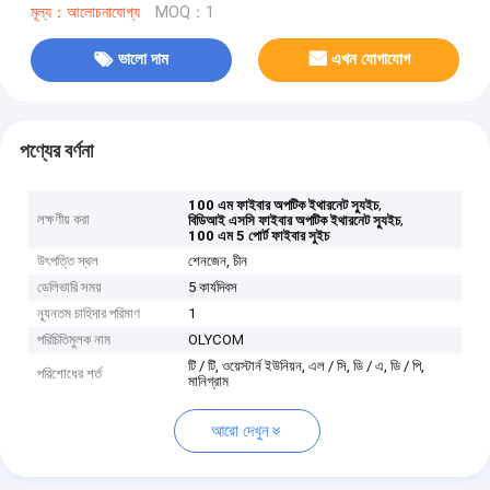
মূল্য：আলোচনাযোগ্য
MOQ：1
ভালো দাম
এখন যোগাযোগ
পণ্যের বর্ণনা
,
100 এম ফাইবার অপটিক ইথারনেট স্যুইচ
লক্ষণীয় করা
,
বিডিআই এসসি ফাইবার অপটিক ইথারনেট স্যুইচ
100 এম 5 পোর্ট ফাইবার সুইচ
উৎপত্তি স্থল
শেনজেন, চীন
ডেলিভারি সময়
5 কার্যদিবস
ন্যূনতম চাহিদার পরিমাণ
1
পরিচিতিমুলক নাম
OLYCOM
টি / টি, ওয়েস্টার্ন ইউনিয়ন, এল / সি, ডি / এ, ডি / পি,
পরিশোধের শর্ত
মানিগ্রাম
আরো দেখুন