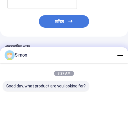
চালিয়ে
প্রস্তাবিত পণ্য
Simon
8:27 AM
Good day, what product are you looking for?
5-পোর্ট গিগাবিট ইথারনেট সুইচ
9 পোর্ট অপরিচালিত 2.5 জি
ব্যবসা নেটওয়ার্কের জন
10/100/1000 এমবিপিএস
ইথারনেট সুইচ 10 জি আপলিংক
60Gbps ব্যাকপ্লে
পরিচালিত ডেস্কটপ মেটাল কেস
এসএফপি পোর্ট এবং 60
ব্যান্ডউইথ এবং 10G
সিই
গিগাবাইট ব্যাকপ্লেন ব্যান্ডউইথ
এসএফপি পোর্ট সহ এক
সহ
অব্যবস্থাপিত 2.5G 
ভালো দাম
ভালো দাম
ভালো দাম
সুইচ