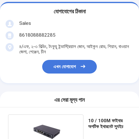
যোগাযোগের ঠিকানা
Sales
8618088882285
৪/এফ, ২-৩ বিল্ডিং, টংফুয়ু ইন্ডাস্ট্রিয়াল জোন, আইকুন রোড, শিয়ান, বাওয়ান
জেলা, শেঞ্জেন, চীন
এখন যোগাযোগ
এর সেরা মূল্য পান
10 / 100M ফাইবার
অপটিক ইথারনেট স্যুইচ