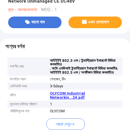
Network Unmanaged CE DC48V
মূল্য：আলোচনাযোগ্য
MOQ：1
ভালো দাম
এখন যোগাযোগ
পণ্যের বর্ণনা
আইইইই 802.3 এফ / ইন্ডাস্ট্রিয়াল ইথারনেট মিডিয়া
কনভার্টারে
লক্ষণীয় করা
,
,
অটো এমডিআই ইন্ডাস্ট্রিয়াল ইথারনেট মিডিয়া কনভার্টার
আইইইই 802.3 এফ / অপটিকাল মিডিয়া কনভার্টারে
উৎপত্তি স্থল
শেনজেন, চীন
ডেলিভারি সময়
3-5days
OLYCOM Industrial
দলিল
Networkin...24.pdf
ন্যূনতম চাহিদার পরিমাণ
1
পরিচিতিমুলক নাম
OLYCOM
আরো দেখুন