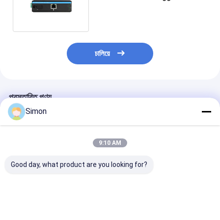
Network Unmanaged CE
DC48V
চালিয়ে
প্রস্তাবিত পণ্য
Simon
9:10 AM
Good day, what product are you looking for?
ফাস্ট ইথারনেট ফাইবার মিডিয়া
10/100/1000Mbps মিনি
Industrial Pow
কনভার্টার ইন্ডাস্ট্রিয়াল
অপটিক ফাইবার কনভার্টার POE
Supply 960W 
১০/১০০এমবিপিএস
ফাংশন স্থিতিশীল ট্রান্সমিশন শিল্প
40A DIN-Rail 
আনম্যানেজড IP40 রেটেড সিই
নেটওয়ার্ক সুইচ সঙ্গে
Converter For