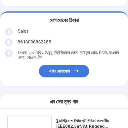
যোগাযোগের ঠিকানা
Sales
8618088882285
৪/এফ, ২-৩ বিল্ডিং, টংফুয়ু ইন্ডাস্ট্রিয়াল জোন, আইকুন রোড, শিয়ান, বাওয়ান
জেলা, শেঞ্জেন, চীন
এখন যোগাযোগ
এর সেরা মূল্য পান
ইন্ডাস্ট্রিয়াল ইথারনেট মিডিয়া কনভার্টার
IEEE802.3af/At Rugged