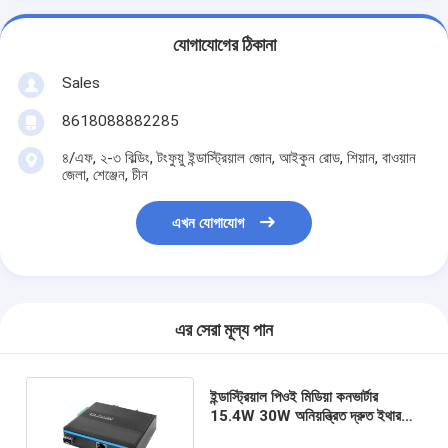
যোগাযোগের ঠিকানা
Sales
8618088882285
৪/এফ, ২-৩ বিল্ডিং, টংফুয়ু ইন্ডাস্ট্রিয়াল জোন, আইকুন রোড, শিয়ান, বাওয়ান
জেলা, শেঞ্জেন, চীন
এখন যোগাযোগ
এর সেরা মূল্য পান
ইন্ডাস্ট্রিয়াল পিওই মিডিয়া কনভার্টার
15.4W 30W অনিয়ন্ত্রিত দ্রুত ইথারনেট
DIN রেল সিই মিনি আকার