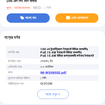
DIN রেল সিই মিনি আকার
মূল্য：আলোচনাযোগ্য
MOQ：১ পিসি
ভালো দাম
এখন যোগাযোগ
পণ্যের বর্ণনা
,
100 এম ইন্ডাস্ট্রিয়াল ইথারনেট মিডিয়া কনভার্টার
লক্ষণীয় করা
,
PoE 15.4W ইথারনেট মিডিয়া কনভার্টার
PoE 15.4W মিডিয়া রূপান্তরকারী ফাইবার ইথারনেটে
উৎপত্তি স্থল
শেনজেন, চীন
ডেলিভারি সময়
৩-৫ কার্যদিবস
দলিল
IM-WS080GE.pdf
ন্যূনতম চাহিদার পরিমাণ
১ পিসি
পরিচিতিমুলক নাম
OLYCOM
আরো দেখুন