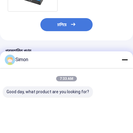
চালিয়ে
প্রস্তাবিত পণ্য
Simon
7:33 AM
Good day, what product are you looking for?
ফাস্ট ইথারনেট ফাইবার মিডিয়া
10/100/1000Mbps মিনি
Industrial Pow
কনভার্টার ইন্ডাস্ট্রিয়াল
অপটিক ফাইবার কনভার্টার POE
Supply 960W 
১০/১০০এমবিপিএস
ফাংশন স্থিতিশীল ট্রান্সমিশন শিল্প
40A DIN-Rail 
আনম্যানেজড IP40 রেটেড সিই
নেটওয়ার্ক সুইচ সঙ্গে
Converter For
এফসিসি
Use CE UL List
ভালো দাম
ভালো দাম
ভালো দাম